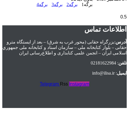
برگه
1
برگه
2
برگه
3
برگه
4
اطلاعات تماس
آدرس
:بزرگراه حقانی (محور غرب به شرق) – بعد از ايستگاه مترو
حقانی – بلوار كتابخانه ملی – سازمان اسناد و كتابخانه ملی جمهوري
اسلامی ايران – انجمن علمی کتابداری و اطلاع‌رسانی ایران
تلفن
: 02181622984
ایمیل
: info@ilisa.ir
Telegram
Rss
Instagram