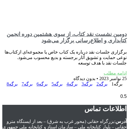
دومین نشست نقد کتاب، از سوی هشتمین دوره انجمن
کتابداری و اطلاع‌رسانی برگزار می‌شود
برگزاری جلسات نقد درباره یک کتاب خاص یا مجموعه‌ای ازکتاب‌ها
نوعی حمایت و تشویق آثار برجسته و بدیع محسوب می‌شود.
جلسات نقد با هدف توسعه
ادامه مطلب
25 نوامبر 2023
بدون دیدگاه
برگه
1
برگه
2
برگه
3
برگه
4
برگه
5
برگه
6
برگه
7
برگه
8
اطلاعات تماس
آدرس
:بزرگراه حقانی (محور غرب به شرق) – بعد از ايستگاه مترو
حقانی – بلوار كتابخانه ملی – سازمان اسناد و كتابخانه ملی جمهوري