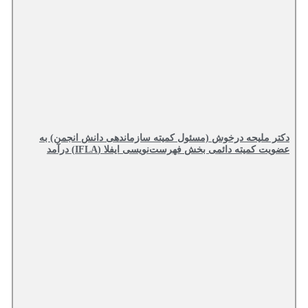
دکتر ملیحه درخوش (مسئول کمیته سازماندهی دانش انجمن) به
عضویت کمیته دائمی بخش فهرست‌نویسی ایفلا (IFLA) درآمد