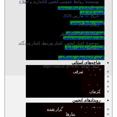
نویسنده:
روابط عمومی انجمن کتابداری و اطلاع
رسانی
کمیته ملی کتابداری کودکان و نوجوان
کمیته بازاریابی
تاریخ:
31 مارس 2026
کمیته روابط عمومی
زمان:
19:51
كميته كتابخانه‌هاي آموزشگاهي
تعداد نظرات:
بدون نظر
کمیته برنامه‌ریزی و بهبود مستمر
موضوع:
اخبار انجمن
,
اخبار مرتبط
,
اخبار وب‌گاه
,
کمیته سازماندهی دانش
بیانیه‌ها
بازدید: 33
کمیته کتابخانه‌های دانشگاهی
شاخه‌های استانی
لینک کوتاه: https://ilisa.ir/?p=9767
آذربایجان شرقی
خراسان
جنوب
مازندران
کرمان
رویدادهای انجمن
کارگاههای آموزشی برگزار شده
همایش‌ها و سمینارها