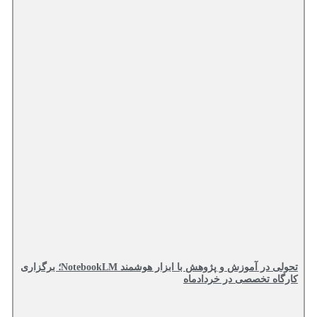
تحولی در آموزش و پژوهش با ابزار هوشمند NotebookLM؛ برگزاری
کارگاه تخصصی در خردادماه