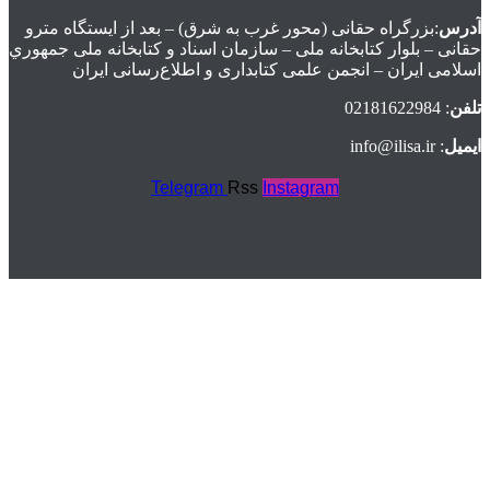
آدرس
:بزرگراه حقانی (محور غرب به شرق) – بعد از ايستگاه مترو
حقانی – بلوار كتابخانه ملی – سازمان اسناد و كتابخانه ملی جمهوري
اسلامی ايران – انجمن علمی کتابداری و اطلاع‌رسانی ایران
تلفن
: 02181622984
ایمیل
: info@ilisa.ir
Telegram
Rss
Instagram