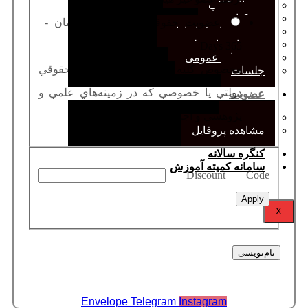
ژورنال کلاب
نقد کتاب
عضویت حقوقی
-
10000000 تومان
-
دورهمی‌های کتابدارانه
سخنرانی‌های علمی
365 Days
مجمع‌های عمومی
مخصوص كليه سازمان‌ها و اشخاص حقوقي
جلسات
دولتي يا خصوصي كه در زمينه‌هاي علمي و
عضویت
پژوهشي و اجرایی مرتبط، فعاليت دارند
عضویت
مشاهده پروفایل
کنگره سالانه
سامانه کمیته آموزش
Discount Code
Apply
X
Envelope
Telegram
Instagram