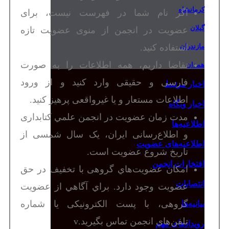
کرمانشاه
اگر نام شما در فهرست نيست، برای
گیلان
عضویت در انجمن از منوی عضویت تازه
استفاده کنید.
مازندران
تقاضا داریم، همه اطلاعات را به صورت
همدان
فارسی و حقیقی وارد کنید و از ورود
اخبار مرتبط
اطلاعات مستعار و یا غیرواقعی پرهیز کنید.
اخبار وبگاه
مدت زمان عضویت در انجمن علمي کتابداری
اطلاعیه‌ها
و اطلاع‌رسانی ایران، یک سال شمسی از
اطلاعیه‌های عضویت
تاریخ شروع عضویت است.
افتخارات انجمن
امكان عضويت‌هاي گروهی با تخفيف در حق
انتصابات
عضويت وجود دارد. براي آگاهي از عضويت‌
گروهی، با پست الکترونیکی یا شماره
بیانیه‌ها
تلفن‌هاي انجمن تماس بگيرید.v
رویدادهای مهم