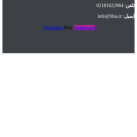
تلفن
: 02181622984
ایمیل
: info@ilisa.ir
Telegram
Rss
Instagram