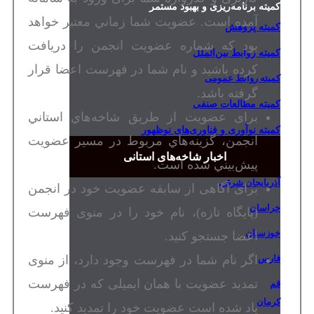
کمیته برنامه‌ریزی و بهبود مستمر
آمده است. عضويت شما زماني معتبر خواهد
کمیته پژوهش
بود كه شماره عضويت انجمن را دريافت
کمیته روابط بین‌الملل
كرده باشيد و نام شما در فهرست اعضا قرار
کمیته روابط عمومی
گرفته باشد.
کمیته مطالعات صنفی
برای عضویت از طريق شاخه‌هاي استاني
کمیته نوآوری و فناوری‌های نوظهور
انجمن، گزينه‌هاي مربوط در مسير عضويت
اخبار شاخه‌های استانی
پيش‌بيني شده است.
آذربایجان شرقی
برای آگاهی از سابقه عضویت خود در انجمن
خراسان
(پایگاه تازه)، نام خود را در منوی فهرست
خوزستان
اعضا جستجو کنید.
اگر نام شما در فهرست وجود دارد، از منوی
فارس
تمدید عضویت با همان ایمیلی که در فهرست
قم
کرمان
یاد شده است عضویت خود را تمدید کنید.