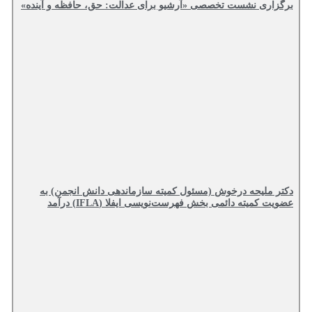
برگزاری نشست تخصصی «آرشیو برای عدالت: حق، حافظه و آینده»
دکتر ملیحه درخوش (مسئول کمیته سازماندهی دانش انجمن) به
عضویت کمیته دائمی بخش فهرست‌نویسی ایفلا (IFLA) درآمد