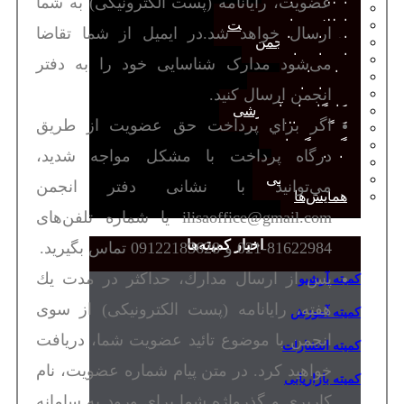
عضويت، رایانامه (پست الکترونیکی) به شما
اطلاعیه‌ها
اطلاعیه‌های عضویت
ارسال خواهد شد.در ایمیل از شما تقاضا
افتخارات انجمن
انتصاب‌ها
می‌شود مدارک شناسایی خود را به دفتر
بیانیه‌ها
انجمن ارسال کنید.
رویدادهای مهم
کارگاه‌های آموزشی
اگر براي پرداخت حق عضويت از طريق
کنگره سالانه
گفت‌وگوها
درگاه پرداخت با مشكل مواجه شديد،
یادداشت
مجمع عمومی
مي‌توانيد با نشانی دفتر انجمن
همایش‌ها
ilisaoffice@gmail.com یا شماره تلفن‌های
اخبار کمیته‌ها
81622984-021 و 09122183628 تماس بگیرید.
پس از ارسال مدارك، حداكثر در مدت يك
کمیته آرشیو
هفته، رایانامه (پست الکترونیکی) از سوی
کمیته آموزش
انجمن با موضوع تائيد عضويت شما، دریافت
کمیته انتشارات
خواهید کرد. در متن پیام شماره عضويت، نام
کمیته بازاریابی
کاربری و گذرواژه شما برای ورود به سامانه