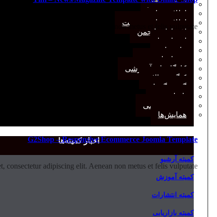
اخبار وب‌گاه
اطلاعیه‌ها
اطلاعیه‌های عضویت
 consectetur adipiscing elit. Aenean non metus et felis vulputate.
افتخارات انجمن
انتصاب‌ها
بیانیه‌ها
رویدادهای مهم
کارگاه‌های آموزشی
کنگره سالانه
گفت‌وگوها
یادداشت
مجمع عمومی
همایش‌ها
G2Shop – Responsive Ecommerce Joomla Template
اخبار کمیته‌ها
کمیته آرشیو
 consectetur adipiscing elit. Aenean non metus et felis vulputate.
کمیته آموزش
کمیته انتشارات
کمیته بازاریابی