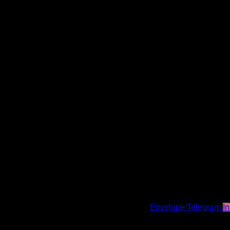
Lorem ipsum dolor sit amet,
Lorem ipsum dolor sit amet,
Envelope
Telegram
I