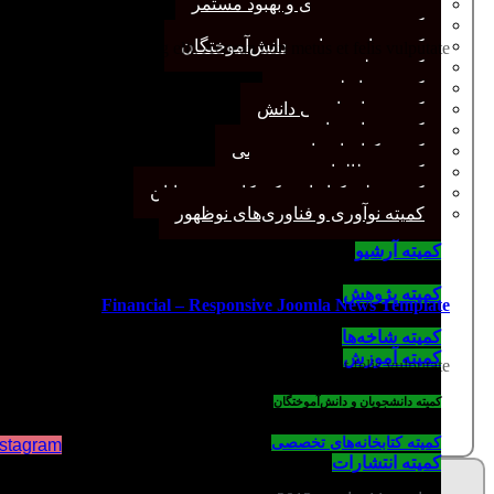
کمیته برنامه‌ریزی و بهبود مستمر
کمیته پژوهش
کمیته دانشجویان و دانش‌آموختگان
 consectetur adipiscing elit. Aenean non metus et felis vulputate.
کمیته علم سنجی
کمیته روابط عمومی
کمیته سازماندهی دانش
کمیته شاخه‌ها
کمیته کتابخانه‌های تخصصی
کمیته مطالعات صنفی
کمیته ملی کتابداری کودکان و نوجوانان
کمیته نوآوری و فناوری‌های نوظهور
کمیته آرشیو
کمیته پژوهش
Financial – Responsive Joomla News Template
کمیته شاخه‌ها
کمیته آموزش
 consectetur adipiscing elit. Aenean non metus et felis vulputate.
کمیته دانشجویان و دانش‌آموختگان
کمیته کتابخانه‌های تخصصی
nstagram
کمیته انتشارات