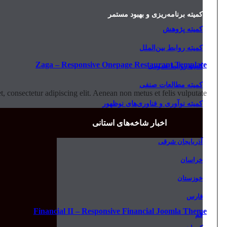
کمیته برنامه‌ریزی و بهبود مستمر
کمیته پژوهش
کمیته روابط بین‌الملل
Zaga – Responsive Onepage Restaurant Template
کمیته روابط عمومی
کمیته مطالعات صنفی
 consectetur adipiscing elit. Aenean non metus et felis vulputate.
کمیته نوآوری و فناوری‌های نوظهور
اخبار شاخه‌های استانی
آذربایجان شرقی
خراسان
خوزستان
فارس
Financial II – Responsive Financial Joomla Theme
قم