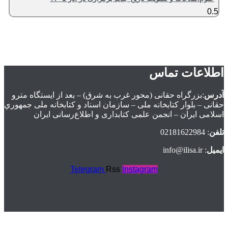
اطلاعات تماس
آدرس
:بزرگراه حقانی (محور غرب به شرق) – بعد از ايستگاه مترو
حقانی – بلوار كتابخانه ملی – سازمان اسناد و كتابخانه ملی جمهوري
اسلامی ايران – انجمن علمی کتابداری و اطلاع‌رسانی ایران
تلفن
: 02181622984
ایمیل
: info@ilisa.ir
Telegram
Rss
Instagram