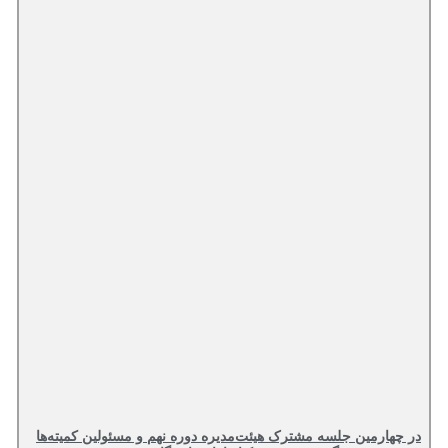
در چهارمین جلسه مشترک هیئت‌مدیره دوره نهم و مسئولین کمیته‌ها