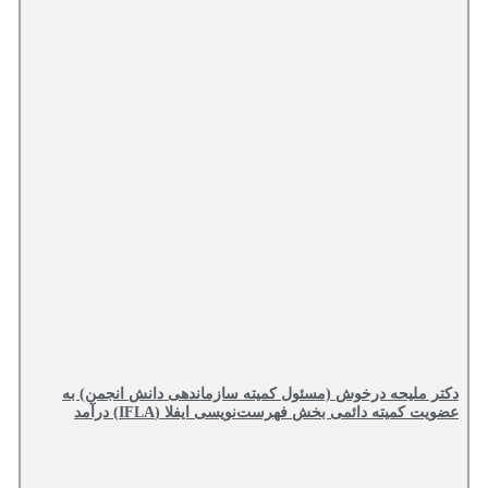
دکتر ملیحه درخوش (مسئول کمیته سازماندهی دانش انجمن) به
عضویت کمیته دائمی بخش فهرست‌نویسی ایفلا (IFLA) درآمد