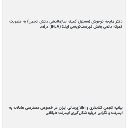
دکتر ملیحه درخوش (مسئول کمیته سازماندهی دانش انجمن) به عضویت
کمیته دائمی بخش فهرست‌نویسی ایفلا (IFLA) درآمد
بیانیه انجمن کتابداری و اطلاع‌رسانی ایران در خصوص دسترسی عادلانه به
اینترنت و نگرانی درباره شکل‌گیری اینترنت طبقاتی