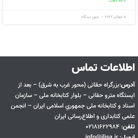
ادامه مطلب
5 جولای 2022
بدون دیدگاه
اطلاعات تماس
آدرس
:بزرگراه حقانی (محور غرب به شرق) – بعد از
ايستگاه مترو حقانی – بلوار كتابخانه ملی – سازمان
اسناد و كتابخانه ملی جمهوري اسلامی ايران – انجمن
علمی کتابداری و اطلاع‌رسانی ایران
تلفن
: 02181622984
ایمیل
: info@ilisa.ir