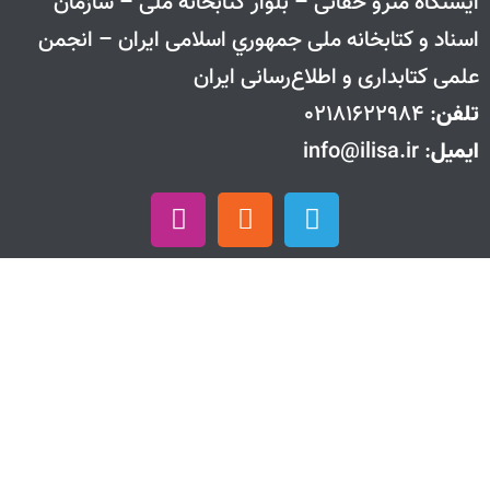
ايستگاه مترو حقانی – بلوار كتابخانه ملی – سازمان
اسناد و كتابخانه ملی جمهوري اسلامی ايران – انجمن
علمی کتابداری و اطلاع‌رسانی ایران
تلفن
: 02181622984
ایمیل
: info@ilisa.ir