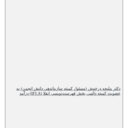
دکتر ملیحه درخوش (مسئول کمیته سازماندهی دانش انجمن) به
عضویت کمیته دائمی بخش فهرست‌نویسی ایفلا (IFLA) درآمد