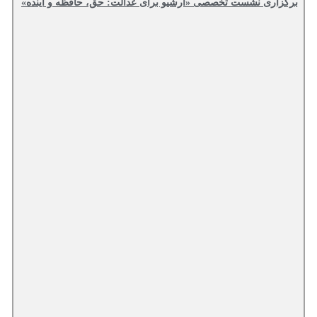
برگزاری نشست تخصصی «آرشیو برای عدالت: حق، حافظه و آینده»