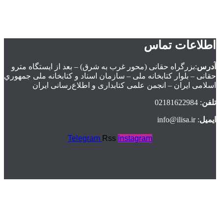
اطلاعات تماس
آدرس
:بزرگراه حقانی (محور غرب به شرق) – بعد از ايستگاه مترو
حقانی – بلوار كتابخانه ملی – سازمان اسناد و كتابخانه ملی جمهوري
اسلامی ايران – انجمن علمی کتابداری و اطلاع‌رسانی ایران
تلفن
: 02181622984
ایمیل
: info@ilisa.ir
Telegram
Rss
Instagram