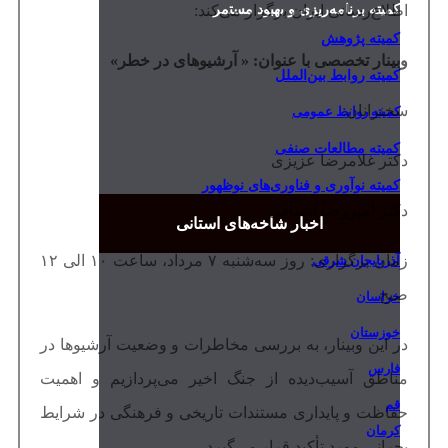
کمیته برنامه‌ریزی و بهبود مستمر
اطلاع‌رسانی ایران برگزار می‌کند:
کمیته پژوهش
وبینار تخصصی با عنوان: « آرشیوهای در خطر»
کمیته روابط بین‌الملل
سخنرانان:
کمیته روابط عمومی
کمیته مطالعات صنفی
دکتر غلامرضا عزیزی
کمیته نوآوری و فناوری‌های نوظهور
دکتر امیررضا اصنافی
اخبار شاخه‌های استانی
زمان برگزاری: روز سه‌شنبه ۷ مرداد، ساعت ۱۰ الی ۱۲
آذربایجان شرقی
صبح
خراسان
خوزستان
در این وبینار، به بررسی مخاطرات و وضعیت آرشیوها در
فارس
مناطق آسیب‌دیده از جنگ اخیر می‌پردازیم و اهمیت
قم
حفاظت و پایداری مستندات تاریخی و فرهنگی در شرایط
کرمان
بحرانی مورد تأکید قرار می‌گیرد.