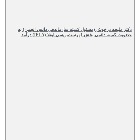
دکتر ملیحه درخوش (مسئول کمیته سازماندهی دانش انجمن) به
عضویت کمیته دائمی بخش فهرست‌نویسی ایفلا (IFLA) درآمد