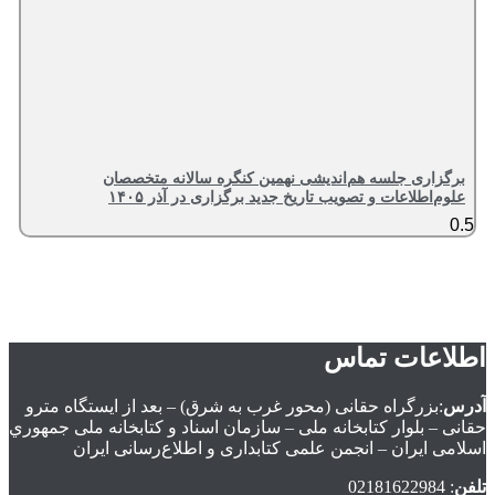
برگزاری جلسه هم‌اندیشی نهمین کنگره سالانه متخصصان
علوم‌اطلاعات و تصویب تاریخ جدید برگزاری در آذر ۱۴۰۵
اطلاعات تماس
آدرس
:بزرگراه حقانی (محور غرب به شرق) – بعد از ايستگاه مترو
حقانی – بلوار كتابخانه ملی – سازمان اسناد و كتابخانه ملی جمهوري
اسلامی ايران – انجمن علمی کتابداری و اطلاع‌رسانی ایران
تلفن
: 02181622984