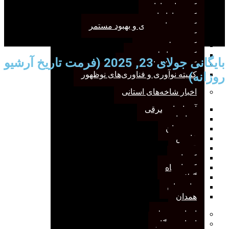
کمیته انتشارات
کمیته بازاریابی
کمیته برنامه‌ریزی و بهبود مستمر
کمیته پژوهش
کمیته علم سنجی
کمیته روابط‌عمومی
بایگانی جولای 23, 2025 (فرمت تاریخ آرشیو
کمیته مطالعات صنفی
روزانه)
کمیته نوآوری و فناوری‌های نوظهور
اخبار شاخه‌های استانی
آذربایجان‌شرقی
خراسان
خوزستان
فارس
قم
کرمان
کرمانشاه
گیلان
مازندران
همدان
اخبار مرتبط
اخبار وب‌گاه