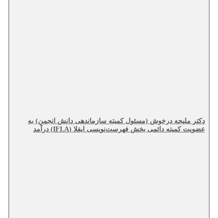
ملیحه درخوش (مسئول کمیته سازماندهی دانش انجمن) به
کمیته دائمی بخش فهرست‌نویسی ایفلا (IFLA) درآمد