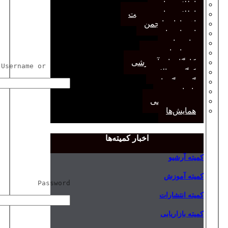
اطلاعیه‌ها
اطلاعیه‌های عضویت
افتخارات انجمن
انتصاب‌ها
بیانیه‌ها
رویدادهای مهم
کارگاه‌های آموزشی
Username or Email
کنگره سالانه
گفت‌وگوها
یادداشت
مجمع عمومی
همایش‌ها
اخبار کمیته‌ها
یته آرشیو
یته آموزش
Password
یته انتشارات
یته بازاریابی