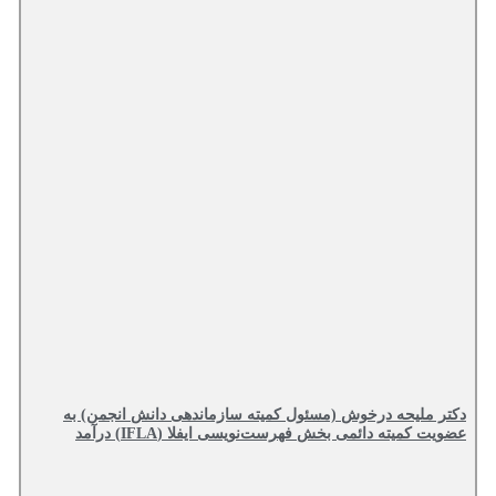
دکتر ملیحه درخوش (مسئول کمیته سازماندهی دانش انجمن) به
عضویت کمیته دائمی بخش فهرست‌نویسی ایفلا (IFLA) درآمد