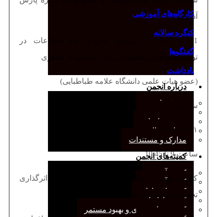
کارگاه‌های آموزشی
آذرخش)
کنگره سالانه
11 تا 12:45 ارزش‌های افزوده علم اطلاعات در
گفتگوها
توسعه‌های هوش مصنوعی دکتر سیدمهدی طاهری
یادداشت
(عضو هیات علمی دانشگاه علامه طباطبایی)
درباره انجمن
معرفی انجمن
سه شنبه
هیئت مدیره
صورت‌جلسات
۱۴۰۲/۰۶/۲۱
همیاری مالی
مدارک و مستندات
ساعت 9 تا 10:45
کمیته‌های انجمن
کمیته آرشیو
کاربرد هوش مصنوعی در رویت‌پذیری و اثرگذاری
کمیته آموزش
کمیته انتشارات
تحقیقات و نقش کتابخانه‌های دانشگاهی
کمیته بازاریابی
کمیته برنامه‌ریزی و بهبود مستمر