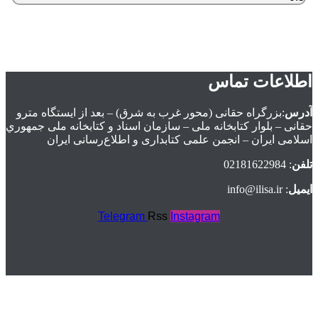
اطلاعات تماس
آدرس
:بزرگراه حقانی (محور غرب به شرق) – بعد از ايستگاه مترو
حقانی – بلوار كتابخانه ملی – سازمان اسناد و كتابخانه ملی جمهوري
اسلامی ايران – انجمن علمی کتابداری و اطلاع‌رسانی ایران
تلفن
: 02181622984
ایمیل
: info@ilisa.ir
Telegram
Rss
Instagram