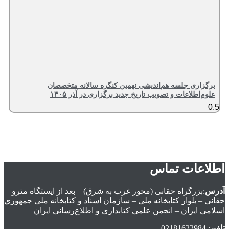
برگزاری جلسه هم‌اندیشی نهمین کنگره سالانه متخصصان
علوم‌اطلاعات و تصویب تاریخ جدید برگزاری در آذر ۱۴۰۵
اطلاعات تماس
آدرس
:بزرگراه حقانی (محور غرب به شرق) – بعد از ايستگاه مترو
حقانی – بلوار كتابخانه ملی – سازمان اسناد و كتابخانه ملی جمهوري
اسلامی ايران – انجمن علمی کتابداری و اطلاع‌رسانی ایران
تلفن
: 02181622984