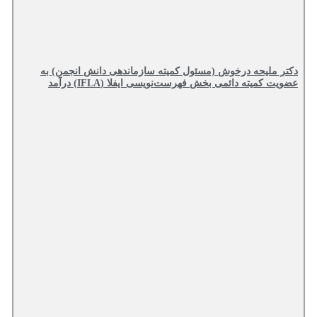
دکتر ملیحه درخوش (مسئول کمیته سازماندهی دانش انجمن) به
عضویت کمیته دائمی بخش فهرست‌نویسی ایفلا (IFLA) درآمد