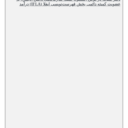
عضویت کمیته دائمی بخش فهرست‌نویسی ایفلا (IFLA) درآمد