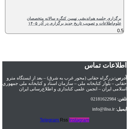
برگزاری جلسه هم‌اندیشی نهمین کنگره سالانه متخصصان
علوم‌اطلاعات و تصویب تاریخ جدید برگزاری در آذر ۱۴۰۵
اطلاعات تماس
آدرس
:بزرگراه حقانی (محور غرب به شرق) – بعد از ايستگاه مترو
حقانی – بلوار كتابخانه ملی – سازمان اسناد و كتابخانه ملی جمهوري
اسلامی ايران – انجمن علمی کتابداری و اطلاع‌رسانی ایران
تلفن
: 02181622984
ایمیل
: info@ilisa.ir
Telegram
Rss
Instagram