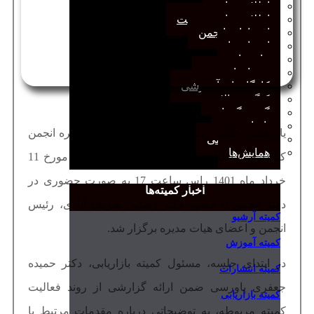
اطلاعیه‌ها
اطلاعیه‌های عضویت
افتخارات انجمن
انتصاب‌ها
بیانیه‌ها
رویدادهای مهم
کارگاه‌های آموزشی
کنگره سالانه
گفت‌وگوها
یادداشت
یازدهمین جلسه رسمی هشتمین دوره هیات مدیره انجمن
مجمع عمومی
همایش‌ها
کتابداری و اطلاع‌رسانی ایران در روز سه‌شنبه مورخ 11
خرداد ماه 1401 راس ساعت 17 به صورت حضوری در
اخبار کمیته‌ها
دفتر انجمن با حضور دکتر رضایی شریف آبادی، رئیس
کمیته آرشیو
انجمن و اعضای هیات مدیره برگزار شد.
کمیته آموزش
در ابتدای جلسه، مسئول کمیته بازاریابی، دکتر حمیده
کمیته انتشارات
جعفری پاورسی ضمن ارائه گزارشی از روند فعالیت
کمیته بازاریابی
کمیته مربوطه، به توضیحاتی درباره مقدمات مرتبط با