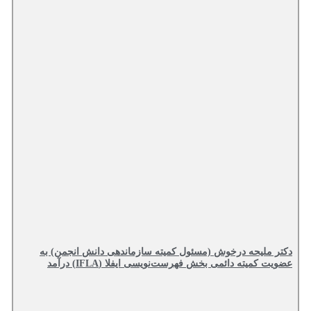
دکتر ملیحه درخوش (مسئول کمیته سازماندهی دانش انجمن) به
عضویت کمیته دائمی بخش فهرست‌نویسی ایفلا (IFLA) درآمد