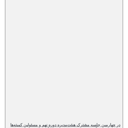
در چهارمین جلسه مشترک هیئت‌مدیره دوره نهم و مسئولین کمیته‌ها