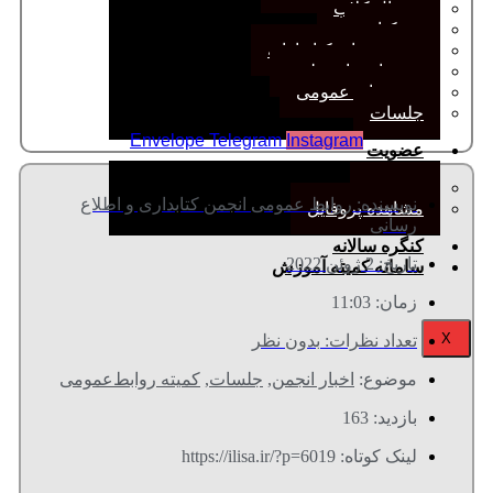
ژورنال کلاب
نقد کتاب
دورهمی‌های کتابدارانه
سخنرانی‌های علمی
مجمع‌های عمومی
جلسات
Envelope
Telegram
Instagram
عضویت
عضویت
نویسنده:
روابط عمومی انجمن کتابداری و اطلاع
مشاهده پروفایل
رسانی
کنگره سالانه
تاریخ:
2 ژوئن 2022
سامانه کمیته آموزش
زمان:
11:03
X
تعداد نظرات:
بدون نظر
موضوع:
اخبار انجمن
,
جلسات
,
کمیته روابط‌عمومی
بازدید: 163
لینک کوتاه: https://ilisa.ir/?p=6019