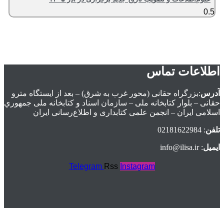
اطلاعات تماس
آدرس
:بزرگراه حقانی (محور غرب به شرق) – بعد از ايستگاه مترو
حقانی – بلوار كتابخانه ملی – سازمان اسناد و كتابخانه ملی جمهوري
اسلامی ايران – انجمن علمی کتابداری و اطلاع‌رسانی ایران
تلفن
: 02181622984
ایمیل
: info@ilisa.ir
Telegram
Rss
Instagram