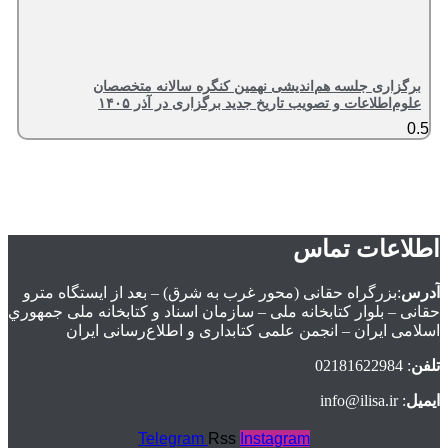
برگزاری جلسه هم‌اندیشی نهمین کنگره سالانه متخصصان
علوم‌اطلاعات و تصویب تاریخ جدید برگزاری در آذر ۱۴۰۵
اطلاعات تماس
آدرس
:بزرگراه حقانی (محور غرب به شرق) – بعد از ايستگاه مترو
حقانی – بلوار كتابخانه ملی – سازمان اسناد و كتابخانه ملی جمهوري
اسلامی ايران – انجمن علمی کتابداری و اطلاع‌رسانی ایران
تلفن
: 02181622984
ایمیل
: info@ilisa.ir
Telegram
Rss
Instagram