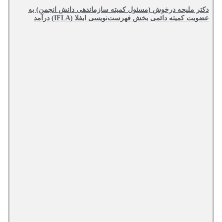
دکتر ملیحه درخوش (مسئول کمیته سازماندهی دانش انجمن) به
عضویت کمیته دائمی بخش فهرست‌نویسی ایفلا (IFLA) درآمد