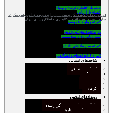
کمیته ملی کتابداری کودکان و نوجوان
کمیته بازاریابی
فراخوان دعوت به همکاری مدرسان برای دوره های آموزشی «کمیته
سازماندهی دانش» انجمن کتابداری و اطلاع رسانی ایران
کمیته روابط عمومی
كميته كتابخانه‌هاي آموزشگاهي
کمیته برنامه‌ریزی و بهبود مستمر
کمیته سازماندهی دانش
کمیته کتابخانه‌های دانشگاهی
شاخه‌های استانی
آذربایجان شرقی
خراسان
جنوب
مازندران
کرمان
رویدادهای انجمن
کارگاههای آموزشی برگزار شده
همایش‌ها و سمینارها