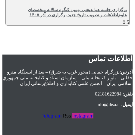
برگزاری جلسه هم‌اندیشی نهمین کنگره سالانه متخصصان
علوم‌اطلاعات و تصویب تاریخ جدید برگزاری در آذر ۱۴۰۵
اطلاعات تماس
آدرس
:بزرگراه حقانی (محور غرب به شرق) – بعد از ايستگاه مترو
حقانی – بلوار كتابخانه ملی – سازمان اسناد و كتابخانه ملی جمهوري
اسلامی ايران – انجمن علمی کتابداری و اطلاع‌رسانی ایران
تلفن
: 02181622984
ایمیل
: info@ilisa.ir
Telegram
Rss
Instagram