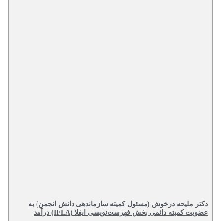
دکتر ملیحه درخوش (مسئول کمیته سازماندهی دانش انجمن) به
عضویت کمیته دائمی بخش فهرست‌نویسی ایفلا (IFLA) درآمد