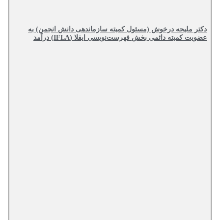
دکتر ملیحه درخوش (مسئول کمیته سازماندهی دانش انجمن) به
عضویت کمیته دائمی بخش فهرست‌نویسی ایفلا (IFLA) درآمد