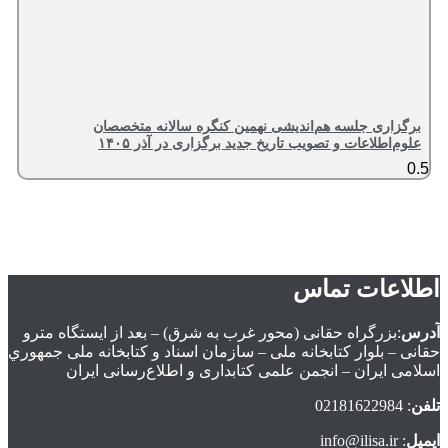
برگزاری جلسه هم‌اندیشی نهمین کنگره سالانه متخصصان
علوم‌اطلاعات و تصویب تاریخ جدید برگزاری در آذر ۱۴۰۵
اطلاعات تماس
آدرس
:بزرگراه حقانی (محور غرب به شرق) – بعد از ايستگاه مترو
حقانی – بلوار كتابخانه ملی – سازمان اسناد و كتابخانه ملی جمهوري
اسلامی ايران – انجمن علمی کتابداری و اطلاع‌رسانی ایران
تلفن
: 02181622984
ایمیل
: info@ilisa.ir