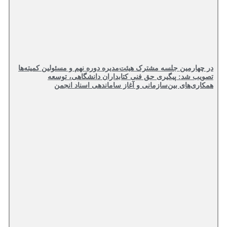
در چهارمین جلسه مشترک هیئت‌مدیره دوره نهم و مسئولین کمیته‌ها
تصویب شد: پیگیری حق فنی کتابداران دانشگاهی، توسعه
همکاری‌های بین‌سازمانی و آغاز ساماندهی اسناد انجمن