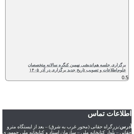
برگزاری جلسه هم‌اندیشی نهمین کنگره سالانه متخصصان
علوم‌اطلاعات و تصویب تاریخ جدید برگزاری در آذر ۱۴۰۵
اطلاعات تماس
آدرس
:بزرگراه حقانی (محور غرب به شرق) – بعد از ايستگاه مترو
حقانی – بلوار كتابخانه ملی – سازمان اسناد و كتابخانه ملی جمهوري