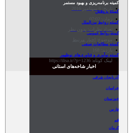
کمیته برنامه‌ریزی و بهبود مستمر
تاریخ:
6 سپتامبر 2016
کمیته پژوهش
زمان:
07:02
کمیته روابط بین‌الملل
تعداد نظرات:
بدون نظر
کمیته روابط عمومی
موضوع:
اخبار مرتبط
کمیته مطالعات صنفی
بازدید: 168
کمیته نوآوری و فناوری‌های نوظهور
لینک کوتاه: https://ilisa.ir/?p=1236
اخبار شاخه‌های استانی
آذربایجان شرقی
خراسان
خوزستان
فارس
قم
کرمان