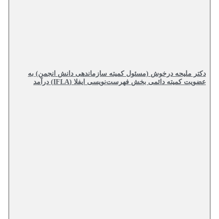
دکتر ملیحه درخوش (مسئول کمیته سازماندهی دانش انجمن) به
عضویت کمیته دائمی بخش فهرست‌نویسی ایفلا (IFLA) درآمد