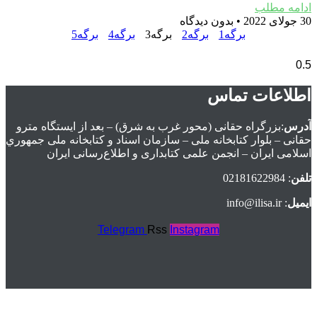
ادامه مطلب
30 جولای 2022
بدون دیدگاه
برگه
1
برگه
2
برگه
3
برگه
4
برگه
5
اطلاعات تماس
آدرس
:بزرگراه حقانی (محور غرب به شرق) – بعد از ايستگاه مترو
حقانی – بلوار كتابخانه ملی – سازمان اسناد و كتابخانه ملی جمهوري
اسلامی ايران – انجمن علمی کتابداری و اطلاع‌رسانی ایران
تلفن
: 02181622984
ایمیل
: info@ilisa.ir
Telegram
Rss
Instagram