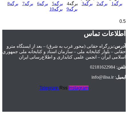
برگه
1
برگه
2
برگه
3
برگه
4
برگه
5
برگه
6
برگه
7
برگه
8
برگه
9
برگه
10
اطلاعات تماس
آدرس
:بزرگراه حقانی (محور غرب به شرق) – بعد از ايستگاه مترو
حقانی – بلوار كتابخانه ملی – سازمان اسناد و كتابخانه ملی جمهوري
اسلامی ايران – انجمن علمی کتابداری و اطلاع‌رسانی ایران
تلفن
: 02181622984
ایمیل
: info@ilisa.ir
Telegram
Rss
Instagram