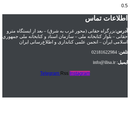
اطلاعات تماس
آدرس
:بزرگراه حقانی (محور غرب به شرق) – بعد از ايستگاه مترو
حقانی – بلوار كتابخانه ملی – سازمان اسناد و كتابخانه ملی جمهوري
اسلامی ايران – انجمن علمی کتابداری و اطلاع‌رسانی ایران
تلفن
: 02181622984
ایمیل
: info@ilisa.ir
Telegram
Rss
Instagram