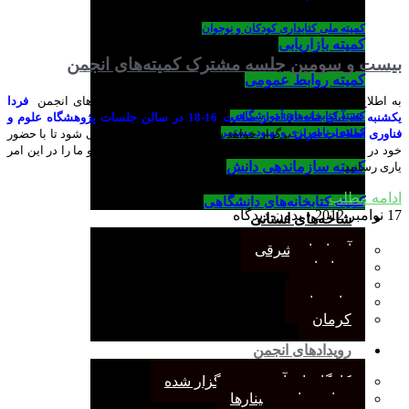
کمیته ملی کتابداری کودکان و نوجوان
کمیته بازاریابی
بیست و سومین جلسه مشترک کمیته‌های انجمن
کمیته روابط عمومی
به اطلاع می رساند که بیست و سومین جلسه مشترک کمیته های انجمن
فردا
كميته كتابخانه‌هاي آموزشگاهي
یکشنبه 28 آبان ماه 1391 از ساعت 16-18 در سالن جلسات پژوهشگاه علوم و
کمیته برنامه‌ریزی و بهبود مستمر
فناوری اطلاعات ایران
برگزار خواهد شد. از علاقمندان دعوت می شود تا با حضور
خود در این جلسات بر رونق و کیفیت فعالیت های انجمن افزوده و ما را در این امر
کمیته سازماندهی دانش
یاری رسانید.
ادامه مطلب
کمیته کتابخانه‌های دانشگاهی
17 نوامبر 2012
بدون دیدگاه
شاخه‌های استانی
آذربایجان شرقی
خراسان
جنوب
مازندران
کرمان
رویدادهای انجمن
کارگاههای آموزشی برگزار شده
همایش‌ها و سمینارها