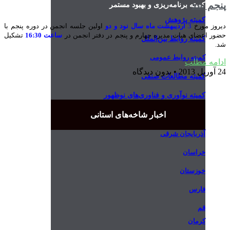
پنجم شد
کمیته برنامه‌ریزی و بهبود مستمر
کمیته پژوهش
دیروز مورخ
3
اردیبهشت ماه سال نود و دو
اولین جلسه انجمن در دوره پنجم با
حضور اعضای هیات مدیره چهارم و پنجم در دفتر انجمن در
ساعت 16:30
تشکیل
کمیته روابط بین‌الملل
شد.
کمیته روابط عمومی
ادامه مطلب
24 آوریل 2013
بدون دیدگاه
کمیته مطالعات صنفی
کمیته نوآوری و فناوری‌های نوظهور
اخبار شاخه‌های استانی
آذربایجان شرقی
خراسان
خوزستان
فارس
قم
کرمان