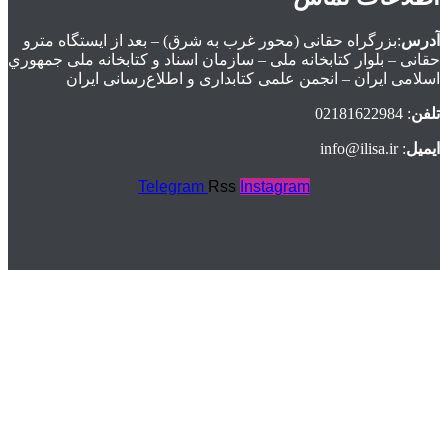
آدرس
:بزرگراه حقانی (محور غرب به شرق) – بعد از ايستگاه مترو
حقانی – بلوار كتابخانه ملی – سازمان اسناد و كتابخانه ملی جمهوري
اسلامی ايران – انجمن علمی کتابداری و اطلاع‌رسانی ایران
تلفن
: 02181622984
ایمیل
: info@ilisa.ir
Telegram
Rss
Instagram