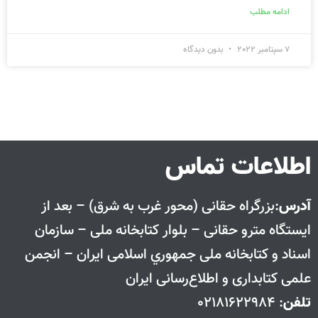
ادامه مطلب
7 سپتامبر 2022
بدون دیدگاه
اطلاعات تماس
آدرس
:بزرگراه حقانی (محور غرب به شرق) – بعد از
ايستگاه مترو حقانی – بلوار كتابخانه ملی – سازمان
اسناد و كتابخانه ملی جمهوري اسلامی ايران – انجمن
علمی کتابداری و اطلاع‌رسانی ایران
تلفن
: 02181622984