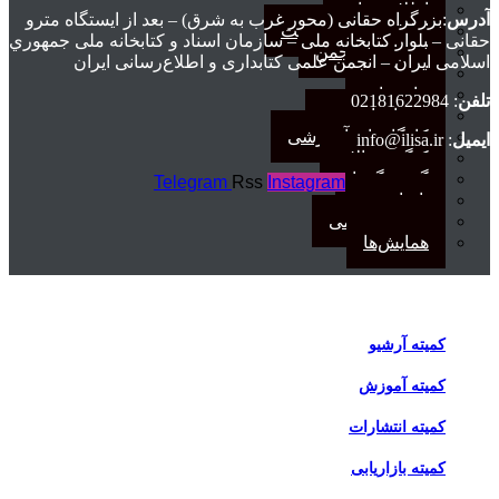
اطلاعیه‌ها
آدرس
:بزرگراه حقانی (محور غرب به شرق) – بعد از ايستگاه مترو
اطلاعیه‌های عضویت
حقانی – بلوار كتابخانه ملی – سازمان اسناد و كتابخانه ملی جمهوري
افتخارات انجمن
اسلامی ايران – انجمن علمی کتابداری و اطلاع‌رسانی ایران
انتصاب‌ها
بیانیه‌ها
تلفن
: 02181622984
رویدادهای مهم
کارگاه‌های آموزشی
ایمیل
: info@ilisa.ir
کنگره سالانه
گفت‌وگوها
Telegram
Rss
Instagram
یادداشت
مجمع عمومی
همایش‌ها
اخبار کمیته‌ها
کمیته آرشیو
کمیته آموزش
کمیته انتشارات
کمیته بازاریابی