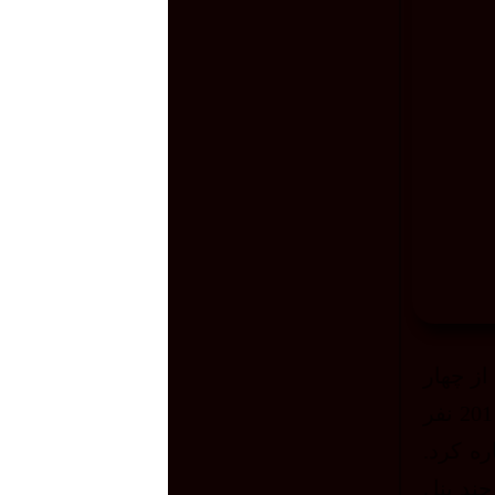
ز چهار
کنگره برگزار شده پیشین ارائه داد. ایشان در این گزارش، به برگزاری 61 پنل یا نشست تخصصی و حضور 201 نفر
ه کرد.
چند پنل