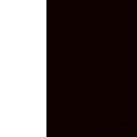
ش انجمن
انشگاه
ی کلیه
ی ارائه
 مباحث
نجم خبر
نل‌ها و
 احتمال
ر پایان
 شد.
ت حضور
ز حضور
نقدهای