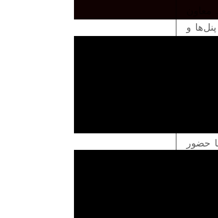
 معاون
ل‌ها و
زرگانی
 احساس
ستیم که
ربه‌های
و اعلام
ا حضور
ر شد و
تشکر از
شمندی،