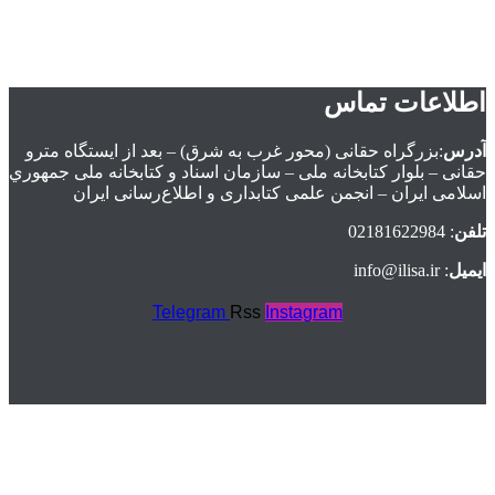
اطلاعات تماس
آدرس
:بزرگراه حقانی (محور غرب به شرق) – بعد از ايستگاه مترو
حقانی – بلوار كتابخانه ملی – سازمان اسناد و كتابخانه ملی جمهوري
اسلامی ايران – انجمن علمی کتابداری و اطلاع‌رسانی ایران
تلفن
: 02181622984
ایمیل
: info@ilisa.ir
Telegram
Rss
Instagram