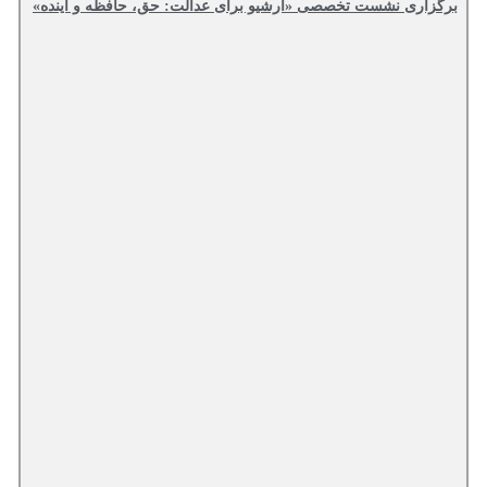
برگزاری نشست تخصصی «آرشیو برای عدالت: حق، حافظه و آینده»