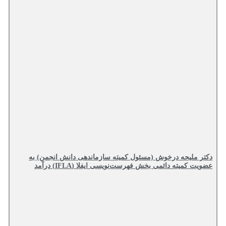
دکتر ملیحه درخوش (مسئول کمیته سازماندهی دانش انجمن) به
عضویت کمیته دائمی بخش فهرست‌نویسی ایفلا (IFLA) درآمد