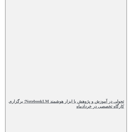
تحولی در آموزش و پژوهش با ابزار هوشمند NotebookLM؛ برگزاری
کارگاه تخصصی در خردادماه