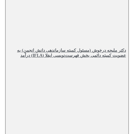
دکتر ملیحه درخوش (مسئول کمیته سازماندهی دانش انجمن) به
عضویت کمیته دائمی بخش فهرست‌نویسی ایفلا (IFLA) درآمد