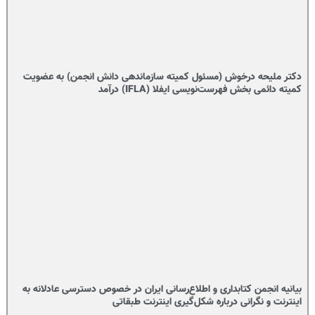
دکتر ملیحه درخوش (مسئول کمیته سازماندهی دانش انجمن) به عضویت
کمیته دائمی بخش فهرست‌نویسی ایفلا (IFLA) درآمد
بیانیه انجمن کتابداری و اطلاع‌رسانی ایران در خصوص دسترسی عادلانه به
اینترنت و نگرانی درباره شکل‌گیری اینترنت طبقاتی