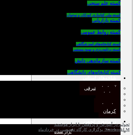
کمیته علم سنجی
کمیته ملی کتابداری کودکان و نوجوان
کمیته بازاریابی
کمیته روابط عمومی
كميته كتابخانه‌هاي آموزشگاهي
کمیته برنامه‌ریزی و بهبود مستمر
کمیته سازماندهی دانش
کمیته کتابخانه‌های دانشگاهی
شاخه‌های استانی
آذربایجان شرقی
خراسان
جنوب
مازندران
کرمان
رویدادهای انجمن
تحولی در آموزش و پژوهش با ابزار هوشمند
NotebookLM؛ برگزاری کارگاه تخصصی در خردادماه
کارگاههای آموزشی برگزار شده