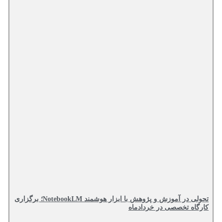
تحولی در آموزش و پژوهش با ابزار هوشمند NotebookLM؛ برگزاری
کارگاه تخصصی در خردادماه