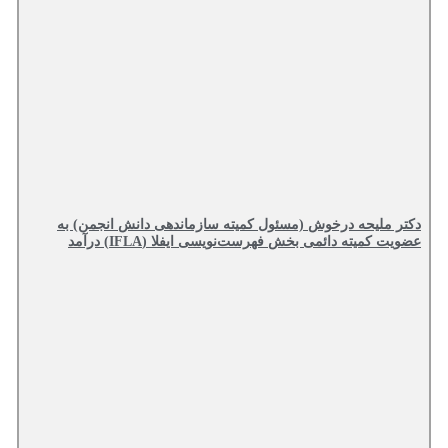
دکتر ملیحه درخوش (مسئول کمیته سازماندهی دانش انجمن) به
عضویت کمیته دائمی بخش فهرست‌نویسی ایفلا (IFLA) درآمد