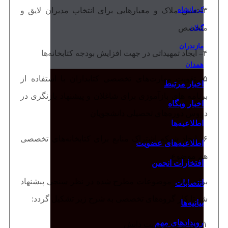
کرمانشاه
۳–تعیین ملاک و معیارهایی برای انتخاب مدیران لایق و
متخصص
گیلان
مازندران
۴– ایجاد تمهیداتی در جهت افزایش بودجه کتابخانه‌ها
همدان
۵- تقویت مهارت‌های تخصصی کتابداران با استفاده از
اخبار مرتبط
برنامه های بازآموزی برای شاغلان و پیشنهاد بازنگری در
اخبار وبگاه
دروس دوره‌های تحصیلی دانشجویان
اطلاعیه‌ها
۶- ایجاد شبکه اشتراک منابع برای کتابخانه‌های تخصصی
اطلاعیه‌های عضویت
هم موضوع
افتخارات انجمن
برای سایر موضوعات مطرح شده در نظر سنجی پبشنهاد
انتصابات
شد تا کار گروه‌های تخصصی به شرح زیر تشکیل گردد:
بیانیه‌ها
رویدادهای مهم
۱- کارگروه مدیریت دانش