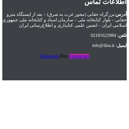
اطلاعات تماس
آدرس
:بزرگراه حقانی (محور غرب به شرق) – بعد از ايستگاه مترو
حقانی – بلوار كتابخانه ملی – سازمان اسناد و كتابخانه ملی جمهوري
اسلامی ايران – انجمن علمی کتابداری و اطلاع‌رسانی ایران
تلفن
: 02181622984
ایمیل
: info@ilisa.ir
Telegram
Rss
Instagram