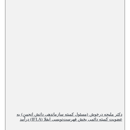
دکتر ملیحه درخوش (مسئول کمیته سازماندهی دانش انجمن) به
عضویت کمیته دائمی بخش فهرست‌نویسی ایفلا (IFLA) درآمد