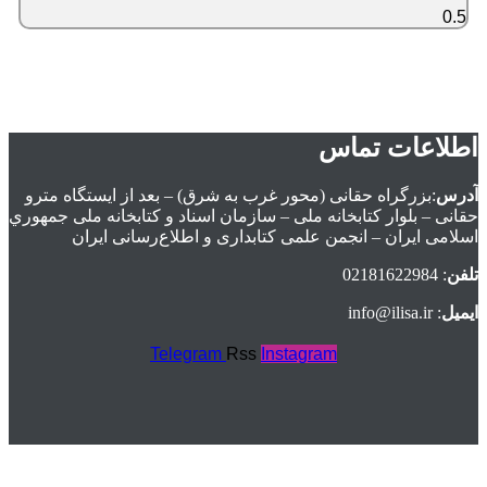
اطلاعات تماس
آدرس
:بزرگراه حقانی (محور غرب به شرق) – بعد از ايستگاه مترو
حقانی – بلوار كتابخانه ملی – سازمان اسناد و كتابخانه ملی جمهوري
اسلامی ايران – انجمن علمی کتابداری و اطلاع‌رسانی ایران
تلفن
: 02181622984
ایمیل
: info@ilisa.ir
Telegram
Rss
Instagram