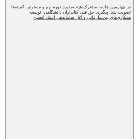
در چهارمین جلسه مشترک هیئت‌مدیره دوره نهم و مسئولین کمیته‌ها
تصویب شد: پیگیری حق فنی کتابداران دانشگاهی، توسعه
همکاری‌های بین‌سازمانی و آغاز ساماندهی اسناد انجمن