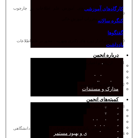
توسعه استانداردهای آموزش علم اطلاعات در چارچوب
کارگاه‌های آموزشی
9
موازین و مقررات آموزش عالی
کنگره سالانه
گفتگوها
10
چشم انداز دوره های دکتری شهریه – محور در علم اطلاعات
یادداشت
درباره انجمن
11
ارزیابی و اعتبارسنجی آموزش رشته
معرفی انجمن
هیئت مدیره
صورت‌جلسات
همیاری مالی
12
اصلاح ساختار و بهبود عملکرد نهاد
مدارک و مستندات
کمیته‌های انجمن
13
تمایز یا یکپارچگی کتابخانه های عمومی در ایران
کمیته آرشیو
کمیته آموزش
کمیته انتشارات
کمیته بازاریابی
امکان سنجی یکپارچه سازی خدمات کتابخانه های دانشگاهی
کمیته برنامه‌ریزی و بهبود مستمر
14