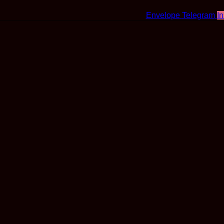
Envelope
Telegram
I