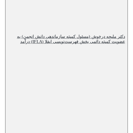
دکتر ملیحه درخوش (مسئول کمیته سازماندهی دانش انجمن) به
عضویت کمیته دائمی بخش فهرست‌نویسی ایفلا (IFLA) درآمد