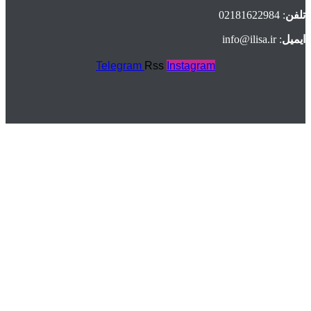
تلفن
: 02181622984
ایمیل
: info@ilisa.ir
Telegram
Rss
Instagram