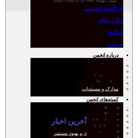
لینک کوتاه: https://ilisa.ir/?p=840
کارگاه‌های آموزشی
کنگره سالانه
گفتگوها
یادداشت
درباره انجمن
معرفی انجمن
هیئت مدیره
صورت‌جلسات
همیاری مالی
مدارک و مستندات
کمیته‌های انجمن
کمیته آرشیو
کمیته آموزش
آخرین اخبار
کمیته انتشارات
کمیته بازاریابی
کمیته برنامه‌ریزی و بهبود مستمر