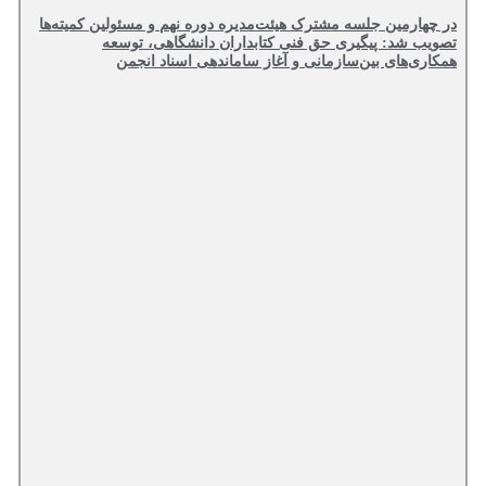
در چهارمین جلسه مشترک هیئت‌مدیره دوره نهم و مسئولین کمیته‌ها
تصویب شد: پیگیری حق فنی کتابداران دانشگاهی، توسعه
همکاری‌های بین‌سازمانی و آغاز ساماندهی اسناد انجمن