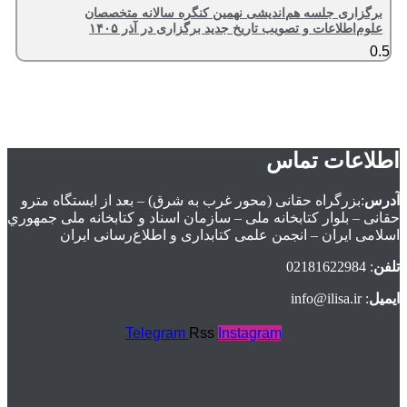
برگزاری جلسه هم‌اندیشی نهمین کنگره سالانه متخصصان
علوم‌اطلاعات و تصویب تاریخ جدید برگزاری در آذر ۱۴۰۵
اطلاعات تماس
آدرس
:بزرگراه حقانی (محور غرب به شرق) – بعد از ايستگاه مترو
حقانی – بلوار كتابخانه ملی – سازمان اسناد و كتابخانه ملی جمهوري
اسلامی ايران – انجمن علمی کتابداری و اطلاع‌رسانی ایران
تلفن
: 02181622984
ایمیل
: info@ilisa.ir
Telegram
Rss
Instagram