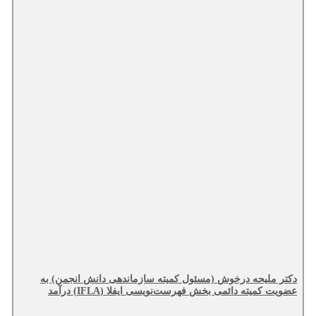
دکتر ملیحه درخوش (مسئول کمیته سازماندهی دانش انجمن) به
عضویت کمیته دائمی بخش فهرست‌نویسی ایفلا (IFLA) درآمد