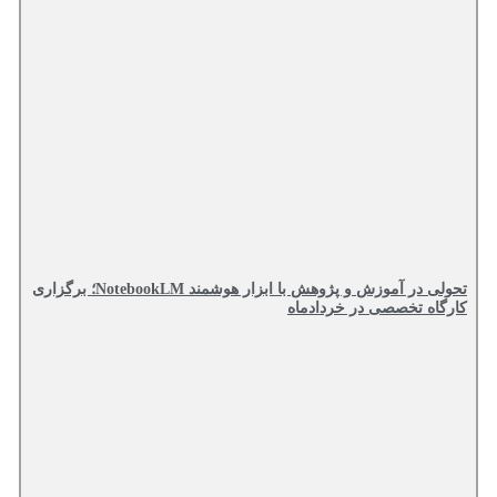
تحولی در آموزش و پژوهش با ابزار هوشمند NotebookLM؛ برگزاری
کارگاه تخصصی در خردادماه