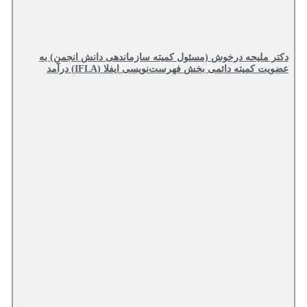
دکتر ملیحه درخوش (مسئول کمیته سازماندهی دانش انجمن) به
عضویت کمیته دائمی بخش فهرست‌نویسی ایفلا (IFLA) درآمد