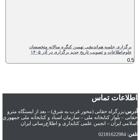
برگزاری جلسه هم‌اندیشی نهمین کنگره سالانه متخصصان
علوم‌اطلاعات و تصویب تاریخ جدید برگزاری در آذر ۱۴۰۵
اطلاعات تماس
آدرس
:بزرگراه حقانی (محور غرب به شرق) – بعد از ايستگاه مترو
حقانی – بلوار كتابخانه ملی – سازمان اسناد و كتابخانه ملی جمهوري
اسلامی ايران – انجمن علمی کتابداری و اطلاع‌رسانی ایران
تلفن
: 02181622984