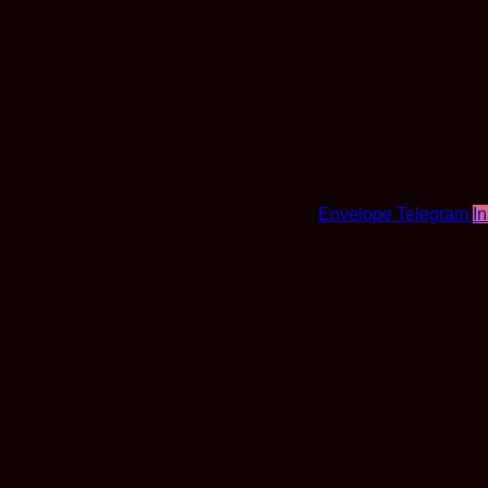
Envelope
Telegram
I