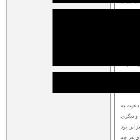
سپس روش
ایج عینی
Libraries and t اشاره شد. در این پیمایش که
ش اینترنت
 دعوت به
 و دیگری
این بود
ای هر چه