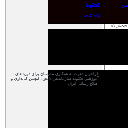
جمن
گفتگوها
یادداشت
 سخنران،
رها و داده
 دارد که
فراخوان دعوت به همکاری مدرسان برای دوره های
آموزشی «کمیته سازماندهی دانش» انجمن کتابداری و
گذاری و
اطلاع رسانی ایران
نش مشتمل
اک‌گذاری
می‌کنند.
سیستم‌ها