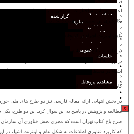
بر عوامل فرآیند، منطق و دانش پردازش، و رابط های کارب
رویدادهای انجمن
اعتباریابی این ساختار که طراحی و پیاده سازی یک سیستم مدی
کارگاههای آموزشی برگزار شده
بکارگیری این سیستم مدیریت دانش در محیط سازمان مورد بحث
همایش‌ها و سمینارها
ژورنال کلاب
نقد کتاب
نقش اینترنت اشیاء در کتابخانه ها
دورهمی‌های کتابدارانه
سخنرانی‌های علمی
مجمع‌های عمومی
جلسات
بر روی 100 کتابدار کتابخانه های ایالات متحده آمریکا 
عضویت
اشیاء در محیط کتابخانه ها و کتابفروشی ها مورد بحث قرار گرف
عضویت
مشاهده پروفایل
کاربرد فناوری اینترنت اشیاء در حوزه کتابداری
کنگره سالانه
سامانه کمیته آموزش
در بخش انتهایی ارائه مقاله فارسی نیز دو طرح های ملی حو
X
مطالعه و پژوهش در پاسخ به این سوال کرد. این دو طرح، یکی 
طرح باغ کتاب تهران است که مجری بخش فناوری آن سازمان پ
که کاربرد فناوری اطلاعات به شکل عام و اینترنت اشیاء در ای