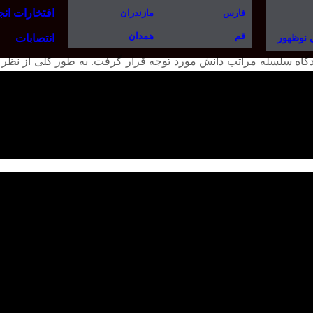
افتخارات ان
فارس
مازندران
قم
همدان
انتصابات
ی نوظهور
ز دیدگاه سلسله مراتب دانش مورد توجه قرار گرفت. به طور کلی از نظر
ی، داده موقعیتی، داده محیطی فراگیر، داده حسگر، داده تاریخی، مدل فیزیکی، عملگ
اشیاء تولید می شوند. البته دسته بندی های دیگری از داده ها نیز وجود
وی مدیریت دانش را انجام فرآیندی شامل کشف، ضبط، به اشتراک 
ک به سازمان جهت دستیابی به اهداف خود معرفی کردند. مدیریت دا
یت دانش اشاره به روش‌های جانبی مبتنی بر کشف، به‌چنگ‌آوری، به‌اشتر
 سازمانی دارند که از مدیریت دانش در کوتاه‌مدت و بلند‌مدت پشتیبانی 
ها و فناوری‌ها، و راه‌حل‌های مدیریت دانش را مشتمل بر فرآیندها و 