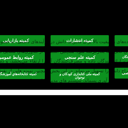
ننده مکانیزم‌ها و فناوری‌های مدیریت دانش هستند و تحت تأثیر زیرسا
ت داده
کمیته انتشارات
کمیته بازاریابی
داده‌های با کیفیت بالا برای مدیریت دانش در فرآیندهای دانشی، به 
 قابل اتکا بکارگرفته شود. همچنین استفاده از فناوری‌های معنایی در
تگان
کمیته علم سنجی
کمیته روابط عمومی
ت، ارائه‌دهندگان داده و مصرف‌کنندگان آن را ارتقاء می‌بخشد، و 
راج دانش را تسهیل می‌نماید. در این بخش همچنین نمونه هایی از نقش
صصی
کمیته ملی کتابداری کودکان و
كميته كتابخانه‌هاي آموزشگ
نوجوان
و نقل جمع آوری پسماند، سیستم های مدیریت لجستیک تشریح شد.
اختصاص یافت. بر اساس مساله شناسایی شده در عملکرد ورود و خرو
های جمع آوری داده، مخزن داده و دانش، سیستم مدیریت ورود و خر