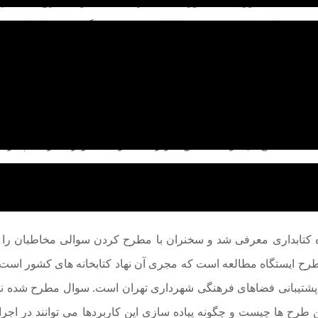
ردی که به منظور مساله مورد بحث طراحی شده بود، تشریح شد. 
ریت دانش از روش نمونه اولیه بود معرفی گردید. در انتها نیز نت
 قرار گرفت.
در ادامه به نتایج یک پیمایش که در سال 2015 در OCLC انجام شده است با نام he Internet of Things
انجام شده است، نتایج آن در سه بخش کاربردها، نگرانی ها و راهکارهای پذیر
ت.
زه کتابداری معرفی شد و سخنران با مطرح کردن سوالی مخاطبان را
طرح ایستگاه مطالعه است که مجری آن نهاد کتابخانه های کشور است
شتیبانی فضاهای فرهنگی شهرداری تهران است. سوال مطرح شده نیز 
ن طرح ها چیست و چگونه پیاده سازی این کاربردها می توانند در اجر