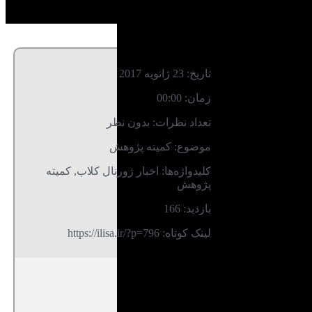
د
تاریخ:
23 ژانویه 2017
زمان:
00:00
تعداد نظرات:
بدون نظر
موضوع:
کمیته پژوهش
کلیدواژه‌ها:
اخبار ژورنال کلاب
,
کمیته
پژوهش
بازدید: 166
لینک کوتاه: https://ilisa.ir/?p=796