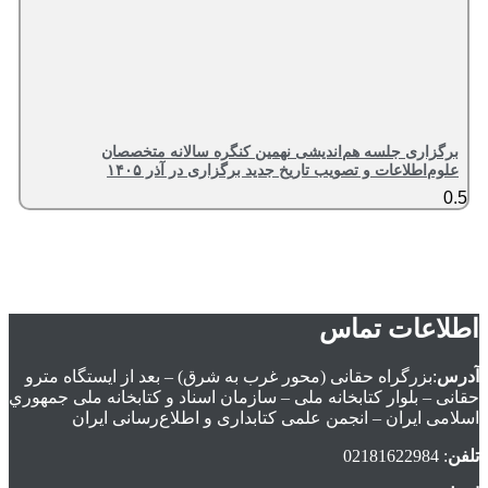
برگزاری جلسه هم‌اندیشی نهمین کنگره سالانه متخصصان
علوم‌اطلاعات و تصویب تاریخ جدید برگزاری در آذر ۱۴۰۵
اطلاعات تماس
آدرس
:بزرگراه حقانی (محور غرب به شرق) – بعد از ايستگاه مترو
حقانی – بلوار كتابخانه ملی – سازمان اسناد و كتابخانه ملی جمهوري
اسلامی ايران – انجمن علمی کتابداری و اطلاع‌رسانی ایران
تلفن
: 02181622984