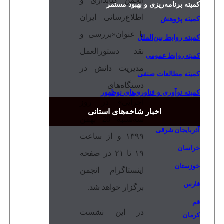
انجمن کتابداری و
کمیته برنامه‌ریزی و بهبود مستمر
اطلاع‌رسانی ایران
کمیته پژوهش
با عنوان«بررسی و
کمیته روابط بین‌الملل
نقد دستورالعمل
کمیته روابط عمومی
مدیریت دانش در
کمیته مطالعات صنفی
دستگاه‌های
کمیته نوآوری و فناوری‌های نوظهور
اجرایی» در روز
اخبار شاخه‌های استانی
سه‌شنبه 28 بهمن
آذربایجان شرقی
۱۳۹۹ و از ساعت
خراسان
۱۹ تا ۲۱ در صفحه
خوزستان
اینستاگرام انجمن
فارس
برگزار خواهد شد.
قم
در این نشست
کرمان