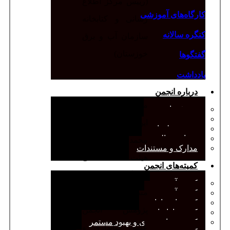
(رییس مرکز اطلاع
کارگاه‌های آموزشی
رسانی و کتابخانه
کنگره سالانه
سازمان آب و برق
خوزستان)
گفتگوها
یادداشت
درباره انجمن
مجری-کارشناس
معرفی انجمن
هیئت مدیره
این نشست دکتر
صورت‌جلسات
همیاری مالی
محمد زره‌ساز عضو
مدارک و مستندات
هیئت علمی
کمیته‌های انجمن
دانشگاه خوارزمی و
کمیته آرشیو
مسئول کمیته
کمیته آموزش
کمیته انتشارات
پژوهش انجمن
کمیته بازاریابی
کمیته برنامه‌ریزی و بهبود مستمر
علمی کتابداری و