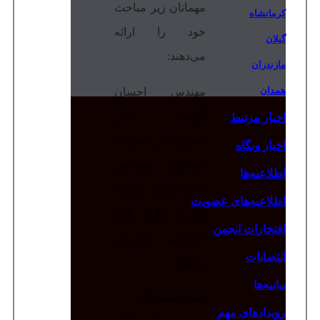
مهمانان زیر مباحث
کرمانشاه
خود را ارائه
گیلان
می‌دهند:
مازندران
همدان
مهندس احسان
آفریده ثانی
اخبار مرتبط
(مدیرعامل شرکت
اخبار وبگاه
مشاوره مهندسی
اطلاعیه‌ها
نداک (دانش بنیان)-
اطلاعیه‌های عضویت
مجری طرح های
افتخارات انجمن
تخصصی مدیریت
انتصابات
دانش)
بیانیه‌ها
امیرریسمانباف
رویدادهای مهم