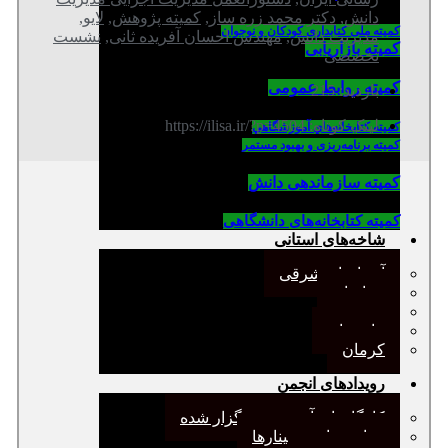
دانش
,
دکتر محمد زره ساز
,
کمیته پژوهش
,
لایو
,
کمیته ملی کتابداری کودکان و نوجوان
مدیریت دانش
,
مهندس احسان آفریده ثانی
,
نشست
کمیته بازاریابی
تخصصی
کمیته روابط عمومی
بازدید: 215
لینک کوتاه: https://ilisa.ir/?p=4504
كميته كتابخانه‌هاي آموزشگاهي
کمیته برنامه‌ریزی و بهبود مستمر
کمیته سازماندهی دانش
کمیته کتابخانه‌های دانشگاهی
شاخه‌های استانی
آذربایجان شرقی
خراسان
جنوب
مازندران
کرمان
رویدادهای انجمن
کارگاههای آموزشی برگزار شده
همایش‌ها و سمینارها