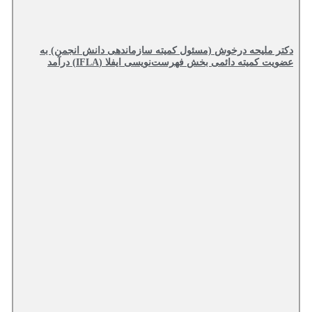
دکتر ملیحه درخوش (مسئول کمیته سازماندهی دانش انجمن) به
عضویت کمیته دائمی بخش فهرست‌نویسی ایفلا (IFLA) درآمد