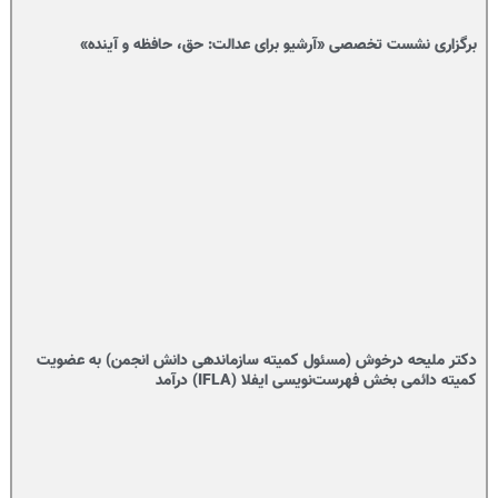
برگزاری نشست تخصصی «آرشیو برای عدالت: حق، حافظه و آینده»
دکتر ملیحه درخوش (مسئول کمیته سازماندهی دانش انجمن) به عضویت
کمیته دائمی بخش فهرست‌نویسی ایفلا (IFLA) درآمد