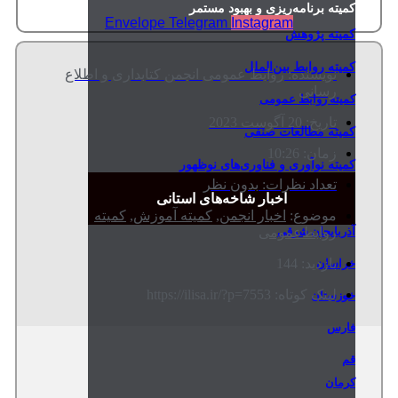
کمیته برنامه‌ریزی و بهبود مستمر
Envelope
Telegram
Instagram
کمیته پژوهش
کمیته روابط بین‌الملل
نویسنده:
روابط عمومی انجمن کتابداری و اطلاع
رسانی
کمیته روابط عمومی
تاریخ:
20 آگوست 2023
کمیته مطالعات صنفی
زمان:
10:26
کمیته نوآوری و فناوری‌های نوظهور
تعداد نظرات:
بدون نظر
اخبار شاخه‌های استانی
موضوع:
اخبار انجمن
,
کمیته آموزش
,
کمیته
روابط‌عمومی
آذربایجان شرقی
بازدید: 144
خراسان
لینک کوتاه: https://ilisa.ir/?p=7553
خوزستان
فارس
قم
کرمان