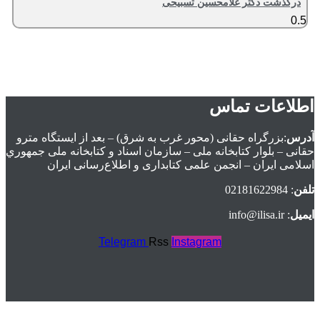
درگذشت دکتر غلامحسین تسبیحی
اطلاعات تماس
آدرس
:بزرگراه حقانی (محور غرب به شرق) – بعد از ايستگاه مترو
حقانی – بلوار كتابخانه ملی – سازمان اسناد و كتابخانه ملی جمهوري
اسلامی ايران – انجمن علمی کتابداری و اطلاع‌رسانی ایران
تلفن
: 02181622984
ایمیل
: info@ilisa.ir
Telegram
Rss
Instagram