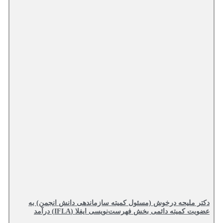
دکتر ملیحه درخوش (مسئول کمیته سازماندهی دانش انجمن) به
عضویت کمیته دائمی بخش فهرست‌نویسی ایفلا (IFLA) درآمد