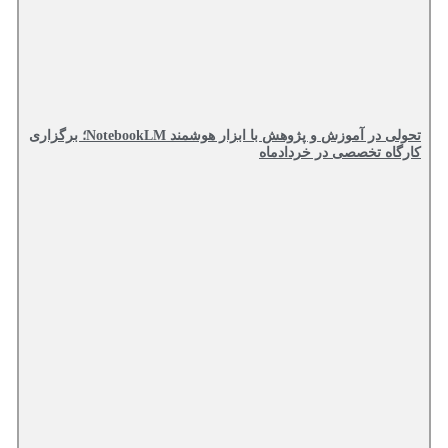
تحولی در آموزش و پژوهش با ابزار هوشمند NotebookLM؛ برگزاری
کارگاه تخصصی در خردادماه