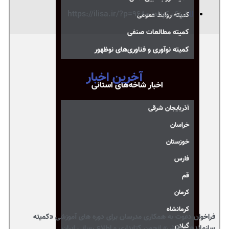
لینک کوتاه: https://ilisa.ir/?p=9680
کمیته روابط عمومی
کمیته مطالعات صنفی
کمیته نوآوری و فناوری‌های نوظهور
آخرین اخبار
اخبار شاخه‌های استانی
آذربایجان شرقی
خراسان
خوزستان
فارس
قم
کرمان
کرمانشاه
فراخوان دعوت به همکاری مدرسان برای دوره های آموزشی «کمیته
گیلان
سازماندهی دانش» انجمن کتابداری و اطلاع رسانی ایران