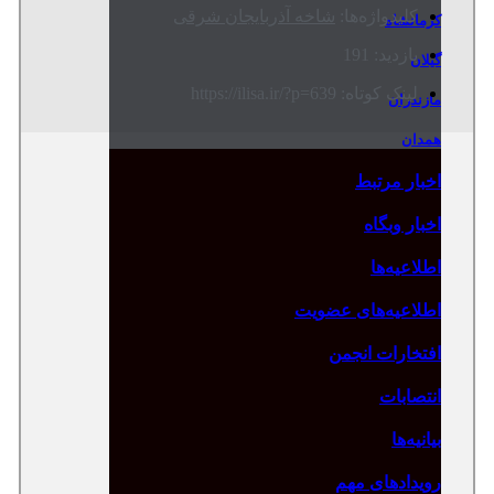
کلیدواژه‌ها:
شاخه آذربایجان شرقی
کرمانشاه
بازدید: 191
گیلان
لینک کوتاه: https://ilisa.ir/?p=639
مازندران
همدان
اخبار مرتبط
اخبار وبگاه
اطلاعیه‌ها
اطلاعیه‌های عضویت
افتخارات انجمن
انتصابات
بیانیه‌ها
رویدادهای مهم