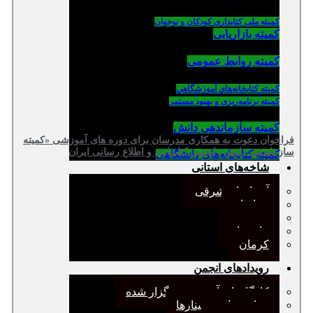
کمیته ملی کتابداری کودکان و نوجوان
کمیته بازاریابی
کمیته روابط عمومی
كميته كتابخانه‌هاي آموزشگاهي
کمیته برنامه‌ریزی و بهبود مستمر
کمیته سازماندهی دانش
فراخوان دعوت به همکاری مدرسان برای دوره های آموزشی «کمیته
سازماندهی دانش» انجمن کتابداری و اطلاع رسانی ایران
کمیته کتابخانه‌های دانشگاهی
شاخه‌های استانی
آذربایجان شرقی
خراسان
جنوب
مازندران
کرمان
رویدادهای انجمن
کارگاههای آموزشی برگزار شده
همایش‌ها و سمینارها