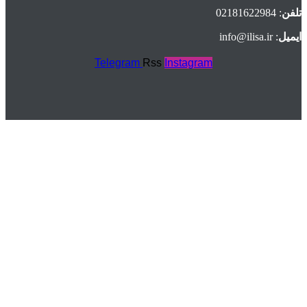
تلفن
: 02181622984
ایمیل
: info@ilisa.ir
Telegram
Rss
Instagram