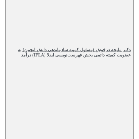
دکتر ملیحه درخوش (مسئول کمیته سازماندهی دانش انجمن) به
عضویت کمیته دائمی بخش فهرست‌نویسی ایفلا (IFLA) درآمد