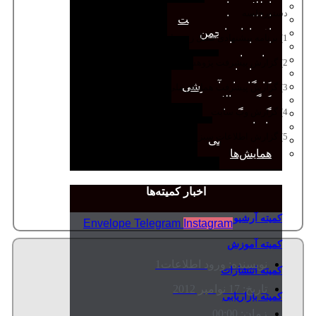
اطلاعیه‌ها
دستورجلسه
اطلاعیه‌های عضویت
افتخارات انجمن
1) برنامه پیشنهادی فصل زمستان
انتصاب‌ها
بیانیه‌ها
2) گزارش پیشرفت پژوهش ملی
رویدادهای مهم
کارگاه‌های آموزشی
3) گزارش پیشرفت همایش ملی
کنگره سالانه
4) گزارش وب سایت
گفت‌وگوها
یادداشت
5) گزارش اطلاعات سبز
مجمع عمومی
همایش‌ها
اخبار کمیته‌ها
کمیته آرشیو
Envelope
Telegram
Instagram
کمیته آموزش
نویسنده:
ورود اطلاعات1
کمیته انتشارات
تاریخ:
17 نوامبر 2012
کمیته بازاریابی
زمان:
00:00