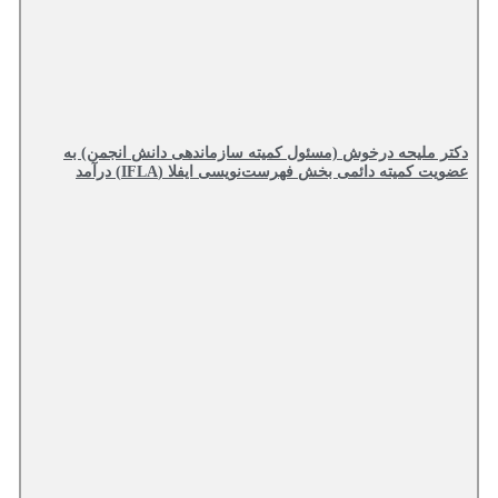
دکتر ملیحه درخوش (مسئول کمیته سازماندهی دانش انجمن) به
عضویت کمیته دائمی بخش فهرست‌نویسی ایفلا (IFLA) درآمد