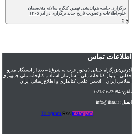
برگزاری جلسه هم‌اندیشی نهمین کنگره سالانه متخصصان
علوم‌اطلاعات و تصویب تاریخ جدید برگزاری در آذر ۱۴۰۵
اطلاعات تماس
آدرس
:بزرگراه حقانی (محور غرب به شرق) – بعد از ايستگاه مترو
حقانی – بلوار كتابخانه ملی – سازمان اسناد و كتابخانه ملی جمهوري
اسلامی ايران – انجمن علمی کتابداری و اطلاع‌رسانی ایران
تلفن
: 02181622984
ایمیل
: info@ilisa.ir
Telegram
Rss
Instagram