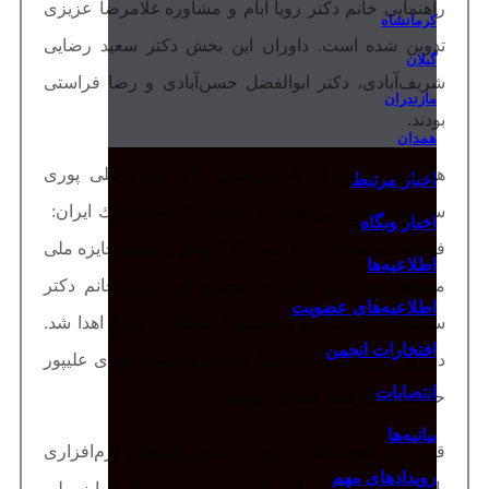
راهنمایی خانم دکتر زویا آبام و مشاوره غلامرضا عزیزی
کرمانشاه
تدوین شده است. داوران این بخش دکتر سعید رضایی
گیلان
شریف‌آبادی، دکتر ابوالفضل حسن‌آبادی و رضا فراستی
مازندران
بودند.
همدان
همچنین از بین 22 اثر دریافتی برای جایزه ملی پوری
اخبار مرتبط
سلطانی، طرح پژوهشی با عنوان «ﺗﻮﺳﻌﻪ ﻣﺎرك اﯾﺮان:
اخبار وبگاه
ﻓﺮﻣﺖ ﮐﺘﺎﺑﺸﻨﺎﺧﺘﯽ» با امتیاز 276 واجد دریافت جایزه ملی
اطلاعیه‌ها
معرفی شد. این جایزه به مجری این طرح خانم دکتر
اطلاعیه‌های عضویت
سعیده اکبری داریان و ده نفر از همکاران طرح اهدا شد.
افتخارات انجمن
داوران این بخش حمیدرضا جمالی مهموئی، مهدی علیپور
انتصابات
حافظی و ابراهیم عمرانی بودند.
بیانیه‌ها
قابل ذکر است که در این دوره، شرکت‌های‌ نرم‌افزاری
رویدادهای مهم
پارس آذرخش، نوسا و رای‌مهر به ترتیب از جوایز ملی