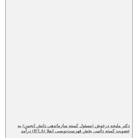
دکتر ملیحه درخوش (مسئول کمیته سازماندهی دانش انجمن) به
عضویت کمیته دائمی بخش فهرست‌نویسی ایفلا (IFLA) درآمد