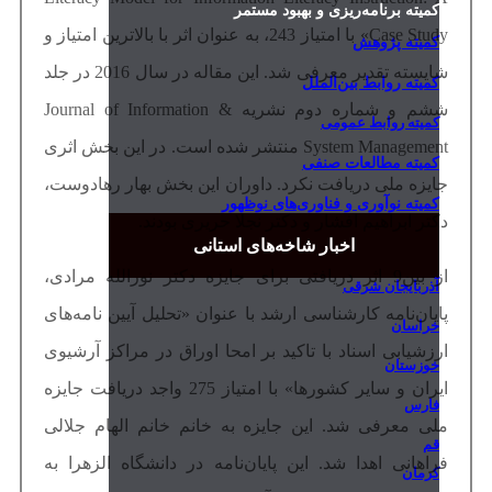
کمیته برنامه‌ریزی و بهبود مستمر
Case Study» با امتیاز 243، به عنوان اثر با بالاترین امتیاز و
کمیته پژوهش
شایسته تقدیر معرفی شد. این مقاله در سال 2016 در جلد
کمیته روابط بین‌الملل
ششم و شماره دوم نشریه Journal of Information &
کمیته روابط عمومی
System Management منتشر شده است. در این بخش اثری
کمیته مطالعات صنفی
جایزه ملی دریافت نکرد. داوران این بخش بهار رهادوست،
کمیته نوآوری و فناوری‌های نوظهور
دکتر ابراهیم افشار و دکتر نجلا حریری بودند.
اخبار شاخه‌های استانی
از بین9 اثر دریافتی برای جایزه دکتر نورالله مرادی،
آذربایجان شرقی
پایان‌نامه کارشناسی ارشد با عنوان «تحلیل آیین نامه‌های
خراسان
ارزشیابی اسناد با تاکید بر امحا اوراق در مراکز آرشیوی
خوزستان
ایران و سایر کشورها» با امتیاز 275 واجد دریافت جایزه
فارس
ملی معرفی شد. این جایزه به خانم خانم الهام جلالی
قم
فراهانی اهدا شد. این پایان‌نامه در دانشگاه الزهرا به
کرمان