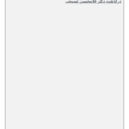
درگذشت دکتر غلامحسین تسبیحی