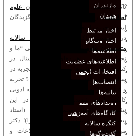
مازندران
تاک) ششمین
کنگره سالانه متخصصان علوم
همدان
اطلاعات
، در مراسم اختتامیه کنگره برگزیدگان
ایده و تجربه را معرفی کردند.
اخبار مرتبط
در نشست تاک ششمین
کنگره سالانه
اخبار وب‌گاه
متخصصان علوم اطلاعات
با شعار اصلی “ما و
اطلاعیه‌ها
تحول دیجیتال: راهبردهای تحول دیجیتال در
اطلاعیه‌های عضویت
کتابخانه ها ، آرشیوها و موزه ها”، دو تجربه در
افتخارات انجمن
سالن محل برگزاری به شکل شفاهی و 5 تجربه
انتصاب‌ها
و 4 ایده نیز به صورت آنلاین در سامانه ادوبی
بیانیه‌ها
کانکت ارائه شدند. داوران حاضر در این
رویدادهای مهم
نشست ، استاد محمود شمسبد (استاد
کارگاه‌های آموزشی
پیشکسوت و بازنشسته دانشگاه الزهرا)؛ دکتر
کنگره سالانه
مریم پاکدامن (متخصص علوم اطلاعات و
گفت‌وگوها