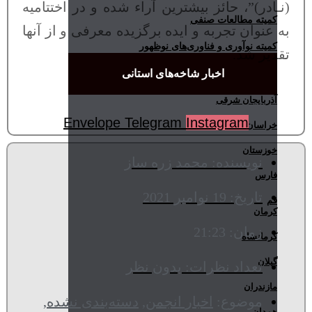
(نـادر)”، حائز بیشترین آراء شده و در اختتامیه
کمیته مطالعات صنفی
به عنوان تجربه و ایده برگزیده معرفی و از آنها
کمیته نوآوری و فناوری‌های نوظهور
تقدیر شد.
اخبار شاخه‌های استانی
آذربایجان شرقی
Envelope
Telegram
Instagram
خراسان
خوزستان
نویسنده:
محمد زره ساز
فارس
تاریخ:
19 نوامبر 2021
قم
کرمان
زمان:
21:23
کرمانشاه
گیلان
تعداد نظرات:
بدون نظر
مازندران
موضوع:
اخبار انجمن
,
دسته‌بندی نشده
,
همدان