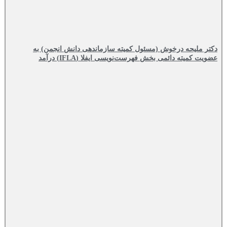
دکتر ملیحه درخوش (مسئول کمیته سازماندهی دانش انجمن) به
عضویت کمیته دائمی بخش فهرست‌نویسی ایفلا (IFLA) درآمد