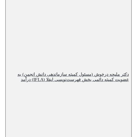
دکتر ملیحه درخوش (مسئول کمیته سازماندهی دانش انجمن) به
عضویت کمیته دائمی بخش فهرست‌نویسی ایفلا (IFLA) درآمد