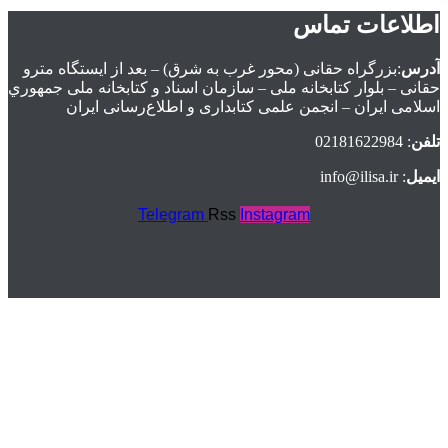
اطلاعات تماس
آدرس
:بزرگراه حقانی (محور غرب به شرق) – بعد از ايستگاه مترو
حقانی – بلوار كتابخانه ملی – سازمان اسناد و كتابخانه ملی جمهوري
اسلامی ايران – انجمن علمی کتابداری و اطلاع‌رسانی ایران
تلفن
: 02181622984
ایمیل
: info@ilisa.ir
Telegram
Rss
Instagram