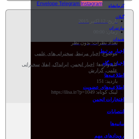
Envelope
Telegram
Instagram
کرمانشاه
گیلان
تاریخ:
12 اکتبر 2015
مازندران
زمان:
00:00
همدان
تعداد نظرات:
بدون نظر
اخبار مرتبط
موضوع:
اخبار مرتبط
,
سخنرانی‌های علمی
اخبار وبگاه
کلیدواژه‌ها:
اخبار انجمن
,
ایرانداک
,
ایفلا
,
سخنرانی
علمی
,
گزارش
اطلاعیه‌ها
بازدید: 151
اطلاعیه‌های عضویت
لینک کوتاه: https://ilisa.ir/?p=1049
افتخارات انجمن
انتصابات
بیانیه‌ها
رویدادهای مهم