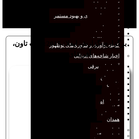
کمیته انتشارات
کمیته بازاریابی
کمیته برنامه‌ریزی و بهبود مستمر
کمیته پژوهش
کمیته علم سنجی
کمیته روابط‌عمومی
کمیته مطالعات صنفی
برگزاری گزارش ایفلا: 2015: کیپ تاون،
کمیته نوآوری و فناوری‌های نوظهور
آفریقای جنوبی
اخبار شاخه‌های استانی
آذربایجان‌شرقی
خراسان
خوزستان
فارس
قم
کرمان
کرمانشاه
گیلان
مازندران
همدان
اخبار مرتبط
اخبار وب‌گاه