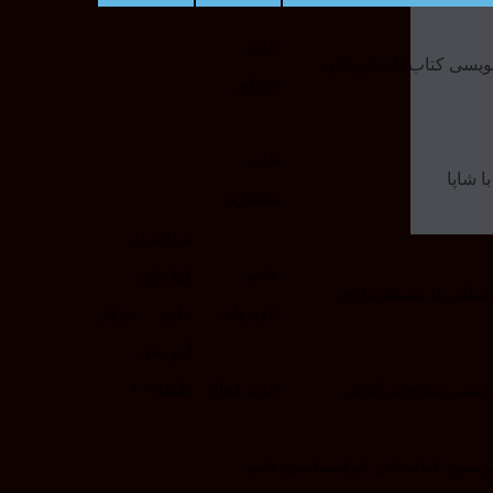
خانم
ویسی کتاب‌های کودکان
شرقی
خانم
ا شاپا
معماری
ساختمان
خانم
كتابخانه
آشنایی با مستندسازی
عزیزیان
ملي- مرکز
آموزش
طبقه +۱
یسی منابع غیرکتابی
خانم فعال
ویسی کتاب‌های ایرانشناسی
خانم