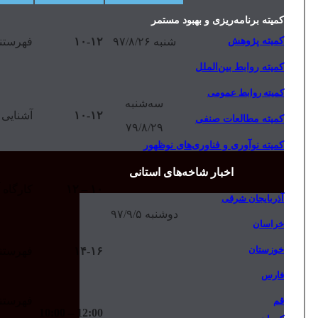
کمیته برنامه‌ریزی و بهبود مستمر
کمیته پژوهش
شنبه ۹۷/۸/۲۶
۱۰-۱۲
فهرستن
کمیته روابط بین‌الملل
کمیته روابط عمومی
سه‌شنبه
۱۰-۱۲
آشنایی ب
کمیته مطالعات صنفی
۷۹/۸/۲۹
کمیته نوآوری و فناوری‌های نوظهور
اخبار شاخه‌های استانی
۱۰ – ۱۲
کارگاه 
آذربایجان شرقی
دوشنبه ۹۷/۹/۵
خراسان
خوزستان
۱۴-۱۶
فهرستنو
فارس
فهرستن
قم
12:00 – 10:00