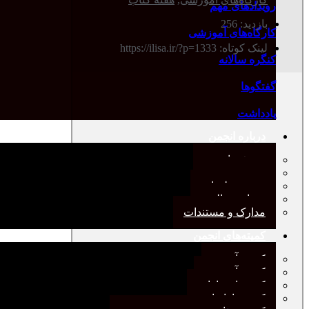
رویدادهای مهم
بازدید: 256
کارگاه‌های آموزشی
لینک کوتاه: https://ilisa.ir/?p=1333
کنگره سالانه
گفتگوها
یادداشت
درباره انجمن
معرفی انجمن
هیئت مدیره
صورت‌جلسات
همیاری مالی
مدارک و مستندات
کمیته‌های انجمن
کمیته آرشیو
کمیته آموزش
کمیته انتشارات
کمیته بازاریابی