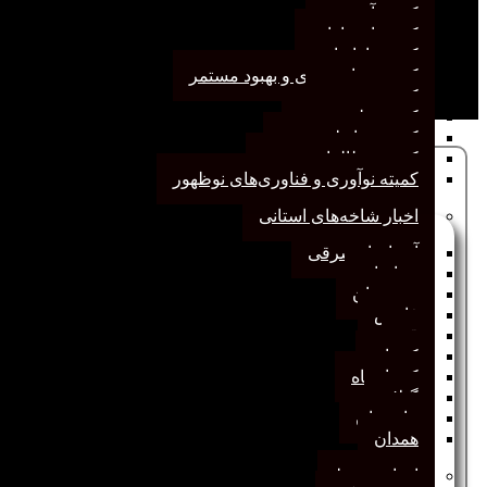
کمیته آموزش
کمیته انتشارات
کمیته بازاریابی
کمیته برنامه‌ریزی و بهبود مستمر
کمیته پژوهش
کمیته علم سنجی
کمیته روابط‌عمومی
کمیته مطالعات صنفی
برگزاري كارگا
کمیته نوآوری و فناوری‌های نوظهور
اخبار شاخه‌های استانی
آذربایجان‌شرقی
خراسان
خوزستان
فارس
قم
کرمان
کرمانشاه
گیلان
مازندران
همدان
اخبار مرتبط