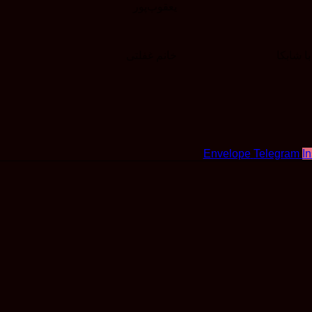
یعقوب‌پور
ا شابکا
خانم غفلتی
Envelope
Telegram
I