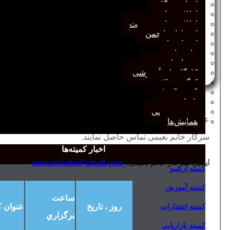
اخبار وب‌گاه
اطلاعیه‌ها
اطلاعیه‌های عضویت
افتخارات انجمن
انتصاب‌ها
بیانیه‌ها
رویدادهای مهم
کارگاه‌های آموزشی
کنگره سالانه
گفت‌وگوها
یادداشت
مجمع عمومی
همایش‌ها
سرکار خانم نعیمی تماس حاصل نمایند.
اخبار کمیته‌ها
ایمیل سرکار خانم نعیمی:‌
amoozeshnlai@gmail.com
کمیته آرشیو
کمیته آموزش
ساعت
روز ، تاريخ
عنوان ك
کمیته انتشارات
برگزاري
کمیته بازاریابی